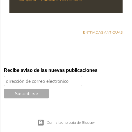
d
a
s
ENTRADAS ANTIGUAS
Recibe aviso de las nuevas publicaciones
Con la tecnología de Blogger