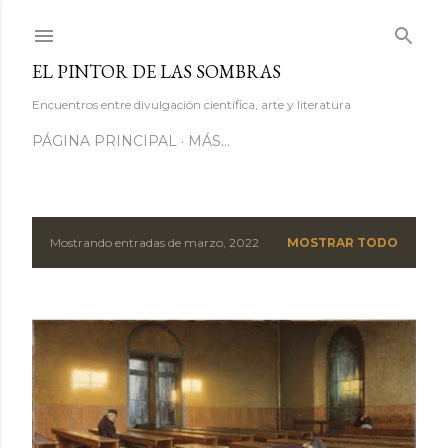
Ir al contenido principal
EL PINTOR DE LAS SOMBRAS
Encuentros entre divulgación científica, arte y literatura
PÁGINA PRINCIPAL
MÁS…
Mostrando entradas de marzo, 2022
MOSTRAR TODO
E
n
t
r
a