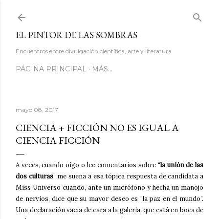
Ir al contenido principal
EL PINTOR DE LAS SOMBRAS
Encuentros entre divulgación científica, arte y literatura
PÁGINA PRINCIPAL
MÁS…
mayo 08, 2017
CIENCIA + FICCIÓN NO ES IGUAL A
CIENCIA FICCIÓN
A veces, cuando oigo o leo comentarios sobre “
la unión de las
dos culturas
” me suena a esa tópica respuesta de candidata a
Miss Universo cuando, ante un micrófono y hecha un manojo
de nervios, dice que su mayor deseo es “la paz en el mundo”.
Una declaración vacía de cara a la galería, que está en boca de