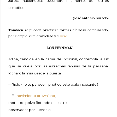
Julieta haciéndolas sucumbir, finalmente, por estrés
osmótico.
(José Antonio Bustelo)
También se pueden practicar formas híbridas combinando,
por ejemplo, el microrrelato y el
sciku
.
LOS FEYNMAN
Arline, tendida en la cama del hospital, contempla la luz
que se cuela por las estrechas ranuras de la persiana.
Richard la mira desde la puerta.
—Rich, ¿no te parece hipnótico este baile incesante?
—El
movimiento browniano
,
motas de polvo flotando en el aire
observadas por Lucrecio.