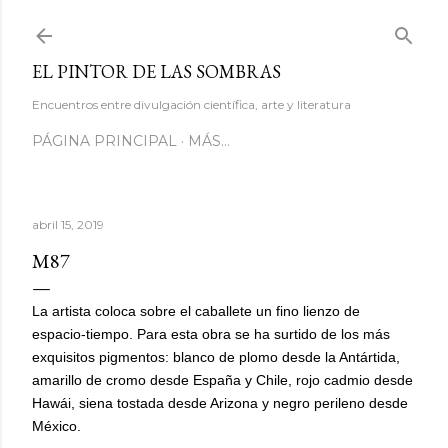
Ir al contenido principal
EL PINTOR DE LAS SOMBRAS
Encuentros entre divulgación científica, arte y literatura
PÁGINA PRINCIPAL
MÁS…
abril 15, 2019
M87
La artista coloca sobre el caballete un fino lienzo de
espacio-tiempo. Para esta obra se ha surtido de los más
exquisitos pigmentos: blanco de plomo desde la Antártida,
amarillo de cromo desde España y Chile, rojo cadmio desde
Hawái, siena tostada desde Arizona y negro perileno desde
México.